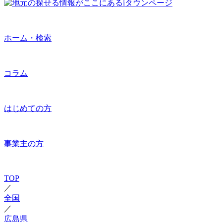
ホーム・検索
コラム
はじめての方
事業主の方
TOP
／
全国
／
広島県