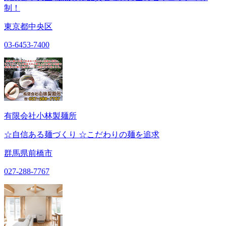
制！
東京都中央区
03-6453-7400
有限会社小林製麺所
☆自信ある麺づくり ☆こだわりの麺を追求
群馬県前橋市
027-288-7767