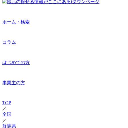
ホーム・検索
コラム
はじめての方
事業主の方
TOP
／
全国
／
群馬県