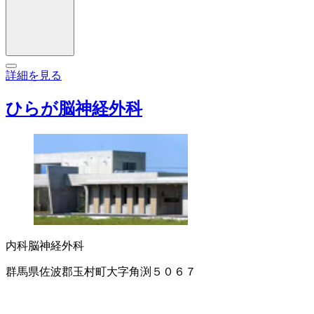
詳細を見る
ひらが脳神経外科
内科
脳神経外科
群馬県佐波郡玉村町大字角渕５０６７