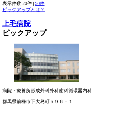
表示件数
20件
|
50件
ピックアップとは？
上毛病院
ピックアップ
病院・療養所
形成外科
外科
歯科
循環器内科
群馬県前橋市下大島町５９６－１