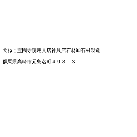
犬ねこ霊園
寺院用具店
神具店
石材卸
石材製造
群馬県高崎市元島名町４９３－３