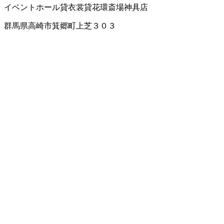
イベントホール
貸衣裳
貸花環
斎場
神具店
群馬県高崎市箕郷町上芝３０３