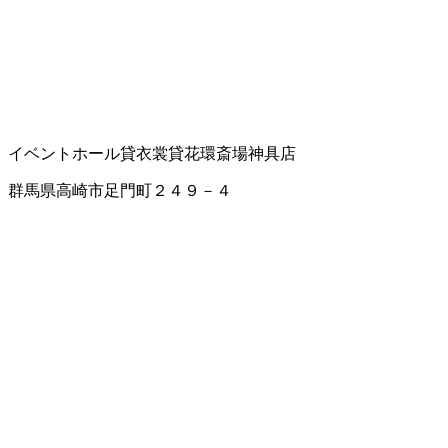
イベントホール
貸衣裳
貸花環
斎場
神具店
群馬県高崎市足門町２４９－４