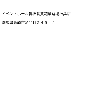
イベントホール
貸衣裳
貸花環
斎場
神具店
群馬県高崎市足門町２４９－４