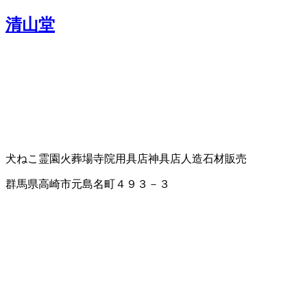
清山堂
犬ねこ霊園
火葬場
寺院用具店
神具店
人造石材販売
群馬県高崎市元島名町４９３－３