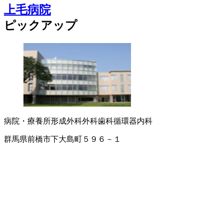
上毛病院
ピックアップ
病院・療養所
形成外科
外科
歯科
循環器内科
群馬県前橋市下大島町５９６－１