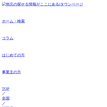
ホーム・検索
コラム
はじめての方
事業主の方
TOP
／
全国
／