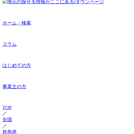
ホーム・検索
コラム
はじめての方
事業主の方
TOP
／
全国
／
群馬県