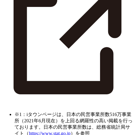
※1：iタウンページは、日本の民営事業所数516万事業
所（2021年6月現在）を上回る網羅性の高い掲載を行っ
ております。日本の民営事業所数は、総務省統計局サ
イト（
https://www.stat.go.jp
）を参照