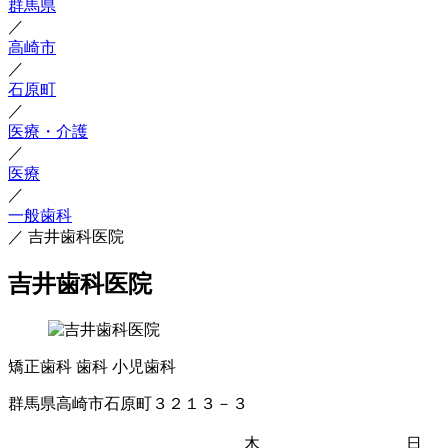
群馬県
／
高崎市
／
石原町
／
医療・介護
／
医療
／
一般歯科
／
吉井歯科医院
吉井歯科医院
矯正歯科
歯科
小児歯科
群馬県高崎市石原町３２１３－３
木
日