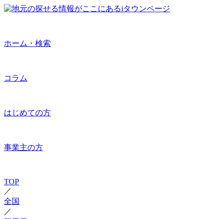
ホーム・検索
コラム
はじめての方
事業主の方
TOP
／
全国
／