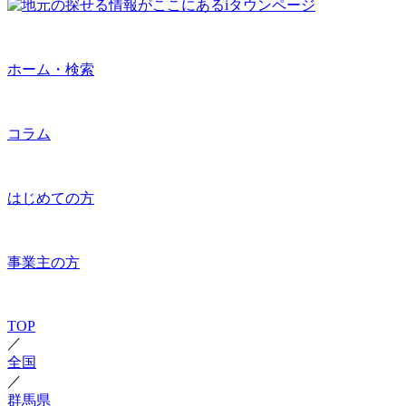
ホーム・検索
コラム
はじめての方
事業主の方
TOP
／
全国
／
群馬県