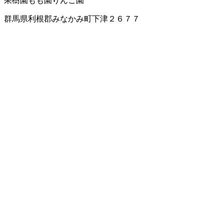
果樹園
もも園
りんご園
群馬県利根郡みなかみ町下津２６７７