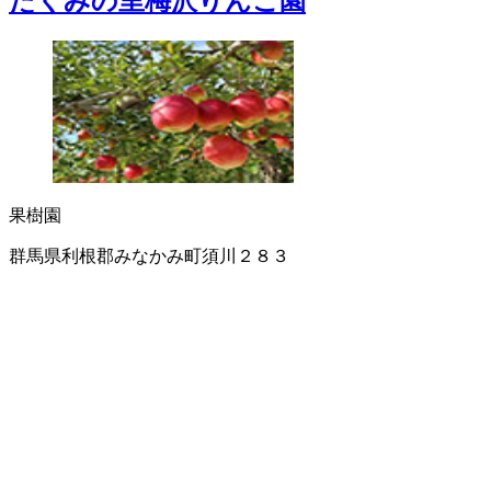
たくみの里梅沢りんご園
果樹園
群馬県利根郡みなかみ町須川２８３