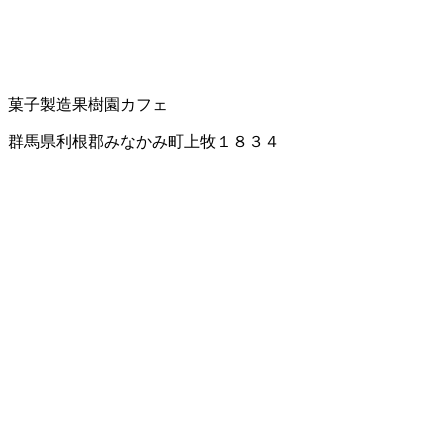
菓子製造
果樹園
カフェ
群馬県利根郡みなかみ町上牧１８３４