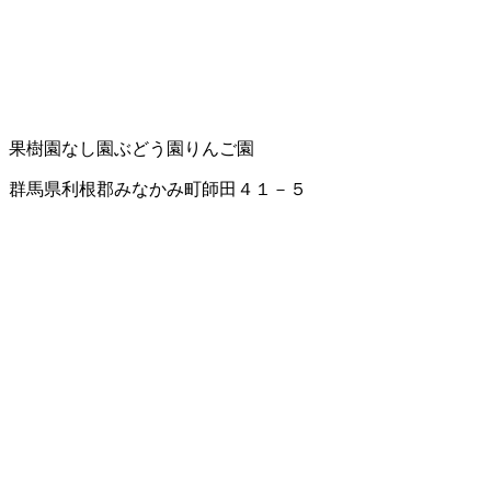
果樹園
なし園
ぶどう園
りんご園
群馬県利根郡みなかみ町師田４１－５