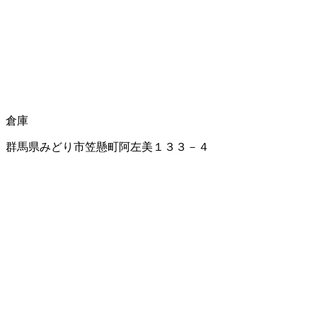
倉庫
群馬県みどり市笠懸町阿左美１３３－４