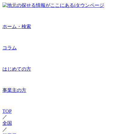
ホーム・検索
コラム
はじめての方
事業主の方
TOP
／
全国
／