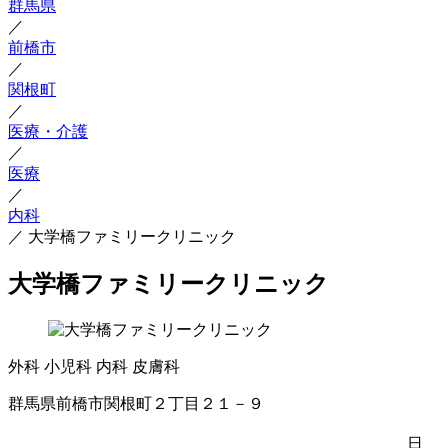
群馬県
／
前橋市
／
関根町
／
医療・介護
／
医療
／
内科
／
大学橋ファミリークリニック
大学橋ファミリークリニック
外科
小児科
内科
皮膚科
群馬県前橋市関根町２丁目２１－９
日