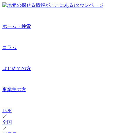
ホーム・検索
コラム
はじめての方
事業主の方
TOP
／
全国
／