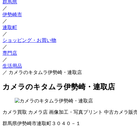
群馬県
／
伊勢崎市
／
連取町
／
ショッピング・お買い物
／
専門店
／
生活用品
／
カメラのキタムラ伊勢崎・連取店
カメラのキタムラ伊勢崎・連取店
カメラ買取
カメラ店
画像加工・写真プリント
中古カメラ販
群馬県伊勢崎市連取町３０４０－１