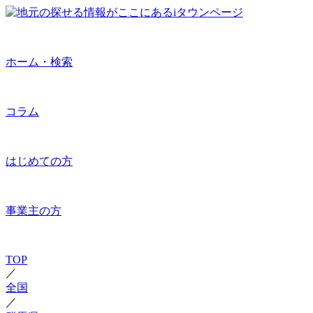
ホーム・検索
コラム
はじめての方
事業主の方
TOP
／
全国
／