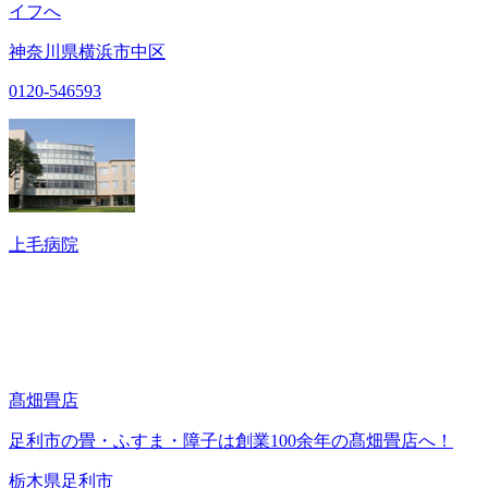
イフへ
神奈川県横浜市中区
0120-546593
上毛病院
髙畑畳店
足利市の畳・ふすま・障子は創業100余年の髙畑畳店へ！
栃木県足利市