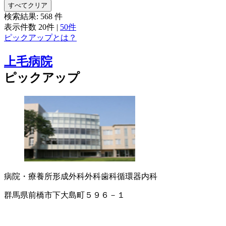
すべてクリア
検索結果:
568
件
表示件数
20件
|
50件
ピックアップとは？
上毛病院
ピックアップ
病院・療養所
形成外科
外科
歯科
循環器内科
群馬県前橋市下大島町５９６－１