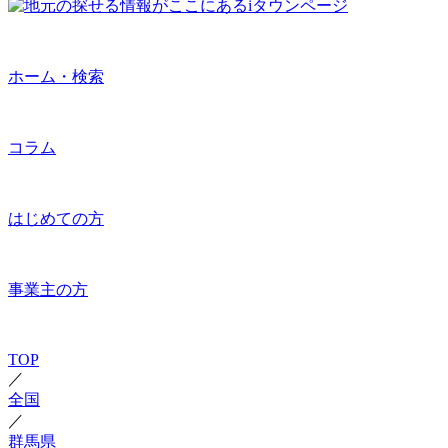
ホーム・検索
コラム
はじめての方
事業主の方
TOP
／
全国
／
群馬県