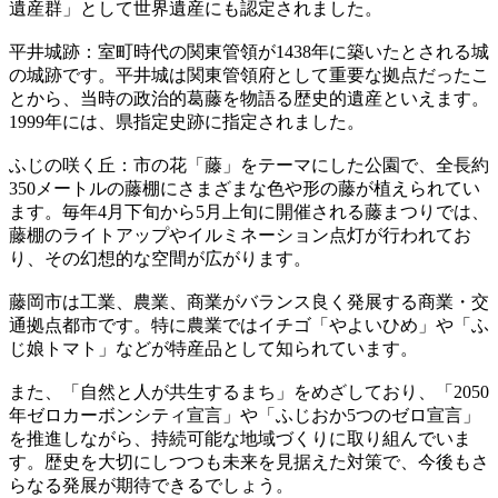
遺産群」として世界遺産にも認定されました。
平井城跡：室町時代の関東管領が1438年に築いたとされる城
の城跡です。平井城は関東管領府として重要な拠点だったこ
とから、当時の政治的葛藤を物語る歴史的遺産といえます。
1999年には、県指定史跡に指定されました。
ふじの咲く丘：市の花「藤」をテーマにした公園で、全長約
350メートルの藤棚にさまざまな色や形の藤が植えられてい
ます。毎年4月下旬から5月上旬に開催される藤まつりでは、
藤棚のライトアップやイルミネーション点灯が行われてお
り、その幻想的な空間が広がります。
藤岡市は工業、農業、商業がバランス良く発展する商業・交
通拠点都市です。特に農業ではイチゴ「やよいひめ」や「ふ
じ娘トマト」などが特産品として知られています。
また、「自然と人が共生するまち」をめざしており、「2050
年ゼロカーボンシティ宣言」や「ふじおか5つのゼロ宣言」
を推進しながら、持続可能な地域づくりに取り組んでいま
す。歴史を大切にしつつも未来を見据えた対策で、今後もさ
らなる発展が期待できるでしょう。