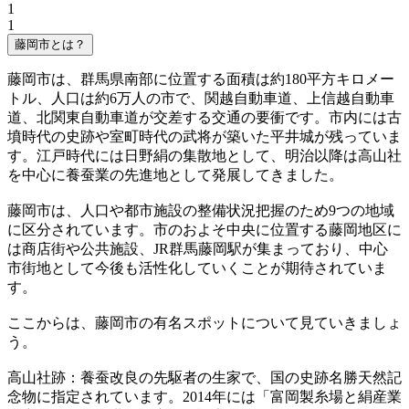
1
1
藤岡市とは？
藤岡市は、群馬県南部に位置する面積は約180平方キロメー
トル、人口は約6万人の市で、関越自動車道、上信越自動車
道、北関東自動車道が交差する交通の要衝です。市内には古
墳時代の史跡や室町時代の武将が築いた平井城が残っていま
す。江戸時代には日野絹の集散地として、明治以降は高山社
を中心に養蚕業の先進地として発展してきました。
藤岡市は、人口や都市施設の整備状況把握のため9つの地域
に区分されています。市のおよそ中央に位置する藤岡地区に
は商店街や公共施設、JR群馬藤岡駅が集まっており、中心
市街地として今後も活性化していくことが期待されていま
す。
ここからは、藤岡市の有名スポットについて見ていきましょ
う。
高山社跡：養蚕改良の先駆者の生家で、国の史跡名勝天然記
念物に指定されています。2014年には「富岡製糸場と絹産業