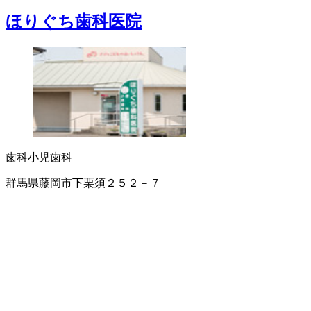
ほりぐち歯科医院
歯科
小児歯科
群馬県藤岡市下栗須２５２－７