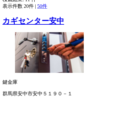
表示件数
20件
|
50件
カギセンター安中
鍵
金庫
群馬県安中市安中５１９０－１