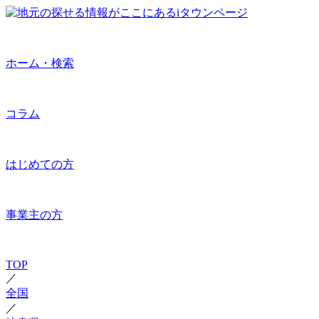
ホーム・検索
コラム
はじめての方
事業主の方
TOP
／
全国
／