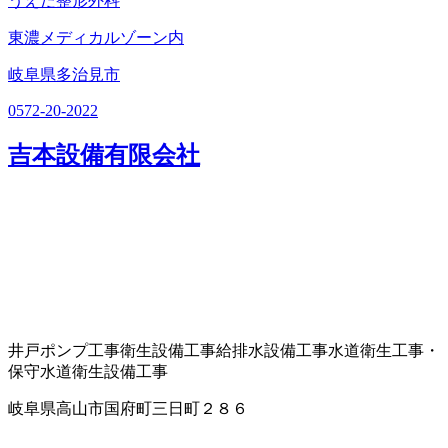
うえだ整形外科
東濃メディカルゾーン内
岐阜県多治見市
0572-20-2022
吉本設備有限会社
井戸ポンプ工事
衛生設備工事
給排水設備工事
水道衛生工事・
保守
水道衛生設備工事
岐阜県高山市国府町三日町２８６