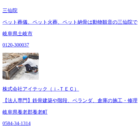
三仙院
ペット葬儀、ペット火葬、ペット納骨は動物観音の三仙院で
岐阜県土岐市
0120-300037
株式会社アイテック（ｉ‐ＴＥＣ）
【法人専門】鉄骨建築や階段、ベランダ、倉庫の施工・修理
岐阜県養老郡養老町
0584-34-1314