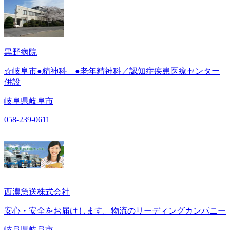
黒野病院
☆岐阜市●精神科 ●老年精神科／認知症疾患医療センター
併設
岐阜県岐阜市
058-239-0611
西濃急送株式会社
安心・安全をお届けします。物流のリーディングカンパニー
岐阜県岐阜市