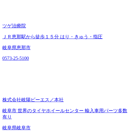
ツゲ治療院
ＪＲ恵那駅から徒歩１５分 はり・きゅう・指圧
岐阜県恵那市
0573-25-5100
株式会社岐陽ビーエス／本社
岐阜市 世界のタイヤホイールセンター 輸入車用パーツ多数
有り
岐阜県岐阜市