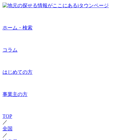
ホーム・検索
コラム
はじめての方
事業主の方
TOP
／
全国
／