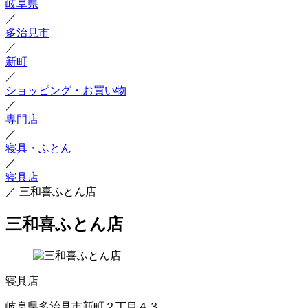
岐阜県
／
多治見市
／
新町
／
ショッピング・お買い物
／
専門店
／
寝具・ふとん
／
寝具店
／
三和喜ふとん店
三和喜ふとん店
寝具店
岐阜県多治見市新町２丁目４３