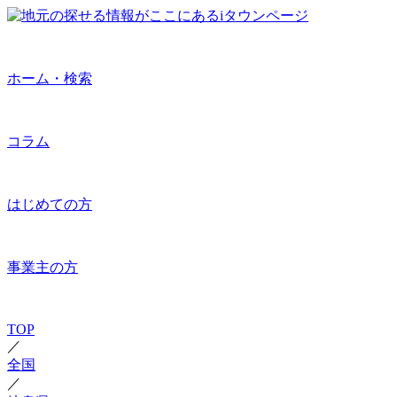
ホーム・検索
コラム
はじめての方
事業主の方
TOP
／
全国
／