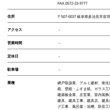
FAX.0572-23-9777
住所
〒507-0037 岐阜県多治見市音
アクセス
－
営業時間
－
定休日
－
駐車場
－
業種
網戸取扱業、アルミ建材、衛生
鏡、壁紙・ふすま紙、ガラス工
建築板金業、左官業、室内装飾
建具、建具工事、建具店、建具
グ工事、風呂釜・浴槽、防音工