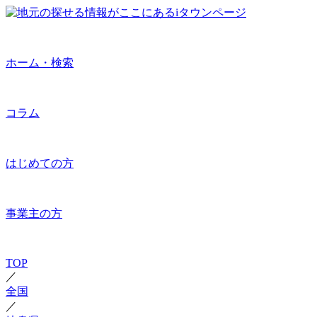
ホーム・検索
コラム
はじめての方
事業主の方
TOP
／
全国
／