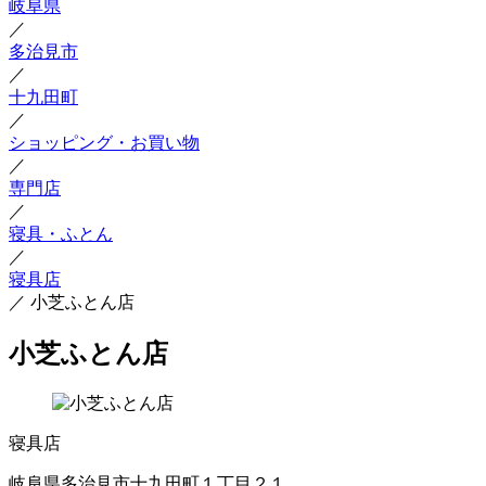
岐阜県
／
多治見市
／
十九田町
／
ショッピング・お買い物
／
専門店
／
寝具・ふとん
／
寝具店
／
小芝ふとん店
小芝ふとん店
寝具店
岐阜県多治見市十九田町１丁目２１