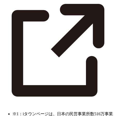
※1：iタウンページは、日本の民営事業所数516万事業