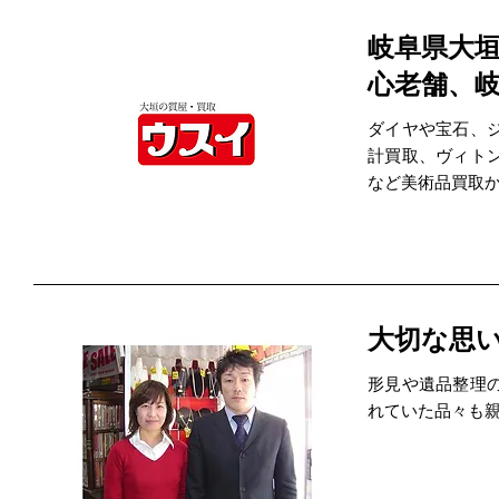
岐阜県大垣
心老舗、
ダイヤや宝石、
計買取、ヴィト
など美術品買取
大切な思
形見や遺品整理
れていた品々も