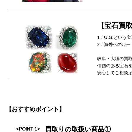
【宝石買
1：G.G.とい
2：海外へのルー
岐阜・大垣の買
価値のある宝石
安心してご相談
【おすすめポイント】
買取りの取扱い商品①
<POINT 1>