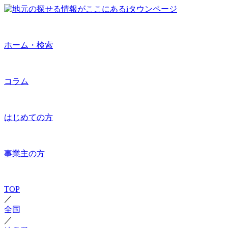
ホーム・検索
コラム
はじめての方
事業主の方
TOP
／
全国
／