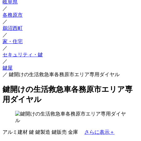
岐阜県
／
各務原市
／
鵜沼西町
／
家・住宅
／
セキュリティ・鍵
／
鍵屋
／
鍵開けの生活救急車各務原市エリア専用ダイヤル
鍵開けの生活救急車各務原市エリア専
用ダイヤル
アルミ建材
鍵
鍵製造
鍵販売
金庫
さらに表示＋