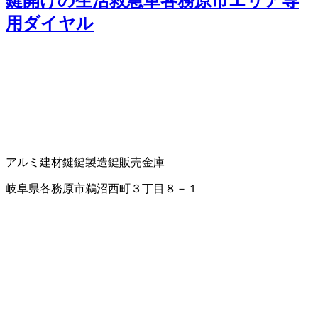
鍵開けの生活救急車各務原市エリア専
用ダイヤル
アルミ建材
鍵
鍵製造
鍵販売
金庫
岐阜県各務原市鵜沼西町３丁目８－１