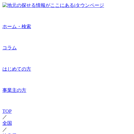
ホーム・検索
コラム
はじめての方
事業主の方
TOP
／
全国
／