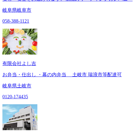
岐阜県岐阜市
058-388-1121
有限会社よし吉
お弁当・仕出し ・幕の内弁当 土岐市 瑞浪市等配達可
岐阜県土岐市
0120-174435