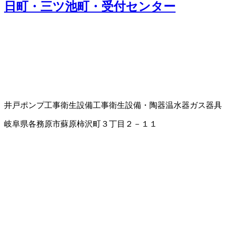
日町・三ツ池町・受付センター
井戸ポンプ工事
衛生設備工事
衛生設備・陶器
温水器
ガス器具
岐阜県各務原市蘇原柿沢町３丁目２－１１