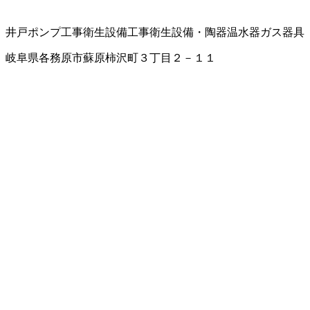
井戸ポンプ工事
衛生設備工事
衛生設備・陶器
温水器
ガス器具
岐阜県各務原市蘇原柿沢町３丁目２－１１