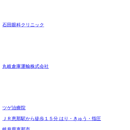
石田眼科クリニック
丸岐倉庫運輸株式会社
ツゲ治療院
ＪＲ恵那駅から徒歩１５分 はり・きゅう・指圧
岐阜県恵那市