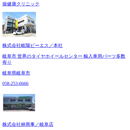
操健康クリニック
株式会社岐陽ビーエス／本社
岐阜市 世界のタイヤホイールセンター 輸入車用パーツ多数
有り
岐阜県岐阜市
058-253-6666
株式会社林商事／岐阜店