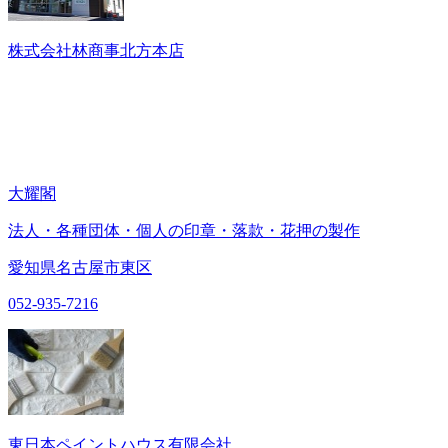
株式会社林商事北方本店
大耀閣
法人・各種団体・個人の印章・落款・花押の製作
愛知県名古屋市東区
052-935-7216
東日本ペイントハウス有限会社