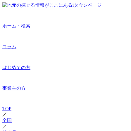
ホーム・検索
コラム
はじめての方
事業主の方
TOP
／
全国
／