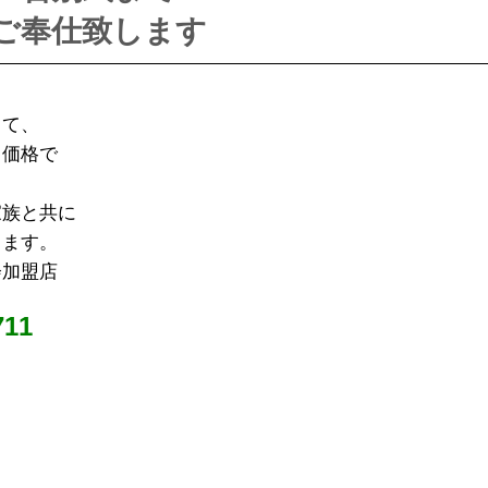
ご奉仕致します
って、
る価格で
。
家族と共に
ります。
会加盟店
11