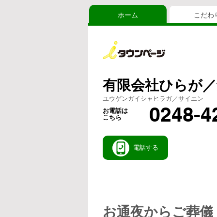
ホーム
こだわ
有限会社ひらが／
ユウゲンガイシャヒラガ／サイエン
0248-4
お電話は
こちら
電話する
お通夜からご葬儀