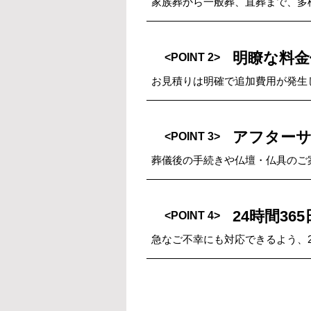
家族葬から一般葬、直葬まで、多
明瞭な料金
<POINT 2>
お見積りは明確で追加費用が発生
アフター
<POINT 3>
葬儀後の手続きや仏壇・仏具のご
24時間36
<POINT 4>
急なご不幸にも対応できるよう、