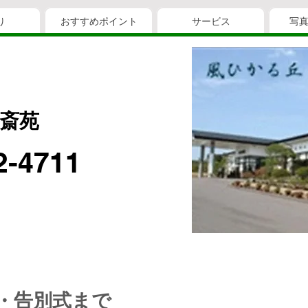
り
おすすめポイント
サービス
写
斎苑
2-4711
・告別式まで