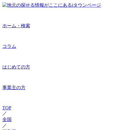
ホーム・検索
コラム
はじめての方
事業主の方
TOP
／
全国
／