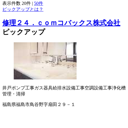
表示件数
20件
|
50件
ピックアップとは？
修理２４．ｃｏｍコバックス株式会社
ピックアップ
井戸ポンプ工事
ガス器具
給排水設備工事
空調設備工事
浄化槽
管理・清掃
福島県福島市鳥谷野字扇田２９－１