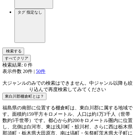
タグ
指定なし
検索する
すべてクリア
検索結果:
0
件
表示件数
20件
|
50件
大ジャンルのみでの検索はできません。中ジャンル以降も絞
り込んで再度検索してみてください
東白川郡棚倉町とは？
福島県の南部に位置する棚倉町は、東白川郡に属する地域で
す。面積約159平方キロメートル、人口は約1万3千人（世帯
数約5千世帯）です。都心から約200キロメートル圏内に位置
し、北側は白河市、東は浅川町・鮫川村、さらに西は栃木県
那須町・栃木県大田原市、南は塙町・矢祭町茨木県大子町に