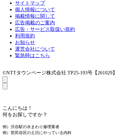
サイトマップ
個人情報について
掲載情報に関して
広告掲載のご案内
広告・サービス取扱い規約
利用規約
お知らせ
運営会社について
緊急時はこちら
©NTTタウンページ株式会社 TP25-193号【261029】
こんにちは！
何をお探しですか？
例）渋谷駅の水まわり修理業者
例）世田谷区の土日にやっている内科