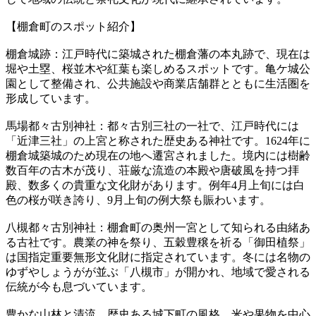
【棚倉町のスポット紹介】
棚倉城跡：江戸時代に築城された棚倉藩の本丸跡で、現在は
堀や土塁、桜並木や紅葉も楽しめるスポットです。亀ケ城公
園として整備され、公共施設や商業店舗群とともに生活圏を
形成しています。
馬場都々古別神社：都々古別三社の一社で、江戸時代には
「近津三社」の上宮と称された歴史ある神社です。1624年に
棚倉城築城のため現在の地へ遷宮されました。境内には樹齢
数百年の古木が茂り、荘厳な流造の本殿や唐破風を持つ拝
殿、数多くの貴重な文化財があります。例年4月上旬には白
色の桜が咲き誇り、9月上旬の例大祭も賑わいます。
八槻都々古別神社：棚倉町の奥州一宮として知られる由緒あ
る古社です。農業の神を祭り、五穀豊穣を祈る「御田植祭」
は国指定重要無形文化財に指定されています。冬には名物の
ゆずやしょうがが並ぶ「八槻市」が開かれ、地域で愛される
伝統が今も息づいています。
豊かな山林と清流、歴史ある城下町の風格、米や果物を中心