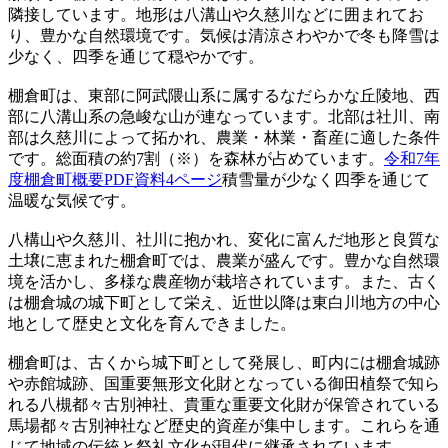
隣接しています。地形は八溝山や久慈川などに囲まれてお
り、豊かな自然環境です。気候は清涼さわやかで冬も降雪は
少なく、四季を通じて穏やかです。
棚倉町は、東部に阿武隈山系に属するなだらかな丘陵地、西
部に八溝山系の急峻な山が連なっています。北部は社川、南
部は久慈川によって拓かれ、農業・林業・畜産に適した条件
です。総面積の約7割（※）を森林が占めています。
令和7年
度棚倉町概要PDF資料4ページ
積雪量が少なく四季を通じて
温暖な気候です。
八構山や久慈川、社川に抱かれ、変化に富んだ地形と良質な
土壌に恵まれた棚倉町では、農業が盛んです。豊かな自然環
境を活かし、多様な農産物が栽培されています。また、古く
は棚倉城の城下町として栄え、近世以降は東白川地方の中心
地として歴史と文化を育んできました。
棚倉町は、古くから城下町として発展し、町内には棚倉城跡
や赤館城跡、国重要無形文化財となっている御田植祭で知ら
れる八槻都々古別神社、貴重な重要文化財が保管されている
馬場都々古別神社など歴史的資産が集中します。これらを通
じて地域の伝統と祭礼文化が現代に継承されています。