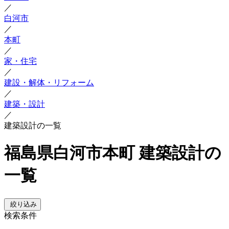
／
白河市
／
本町
／
家・住宅
／
建設・解体・リフォーム
／
建築・設計
／
建築設計の一覧
福島県白河市本町 建築設計の
一覧
絞り込み
検索条件