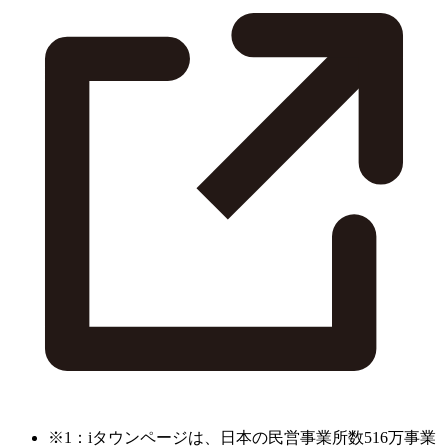
※1：iタウンページは、日本の民営事業所数516万事業