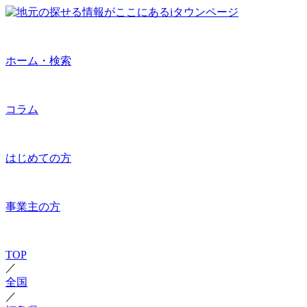
ホーム・検索
コラム
はじめての方
事業主の方
TOP
／
全国
／