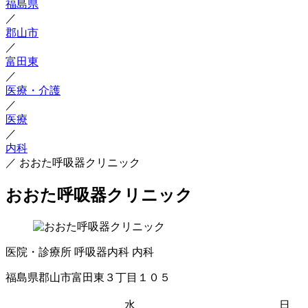
福島県
／
郡山市
／
富田東
／
医療・介護
／
医療
／
内科
／
おおた呼吸器クリニック
おおた呼吸器クリニック
医院・診療所
呼吸器内科
内科
福島県郡山市富田東３丁目１０５
水
日