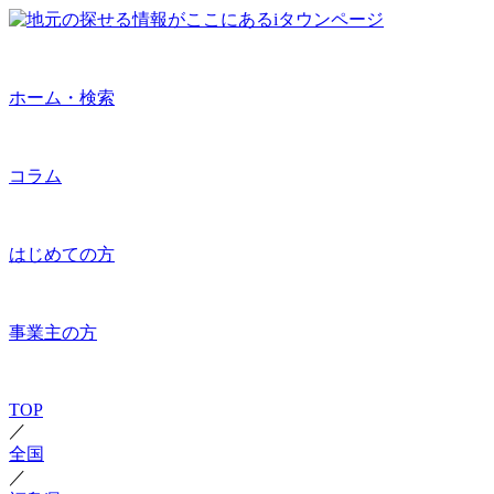
ホーム・検索
コラム
はじめての方
事業主の方
TOP
／
全国
／