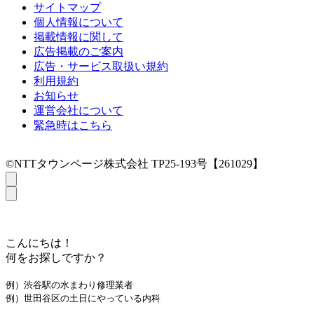
サイトマップ
個人情報について
掲載情報に関して
広告掲載のご案内
広告・サービス取扱い規約
利用規約
お知らせ
運営会社について
緊急時はこちら
©NTTタウンページ株式会社 TP25-193号【261029】
こんにちは！
何をお探しですか？
例）渋谷駅の水まわり修理業者
例）世田谷区の土日にやっている内科