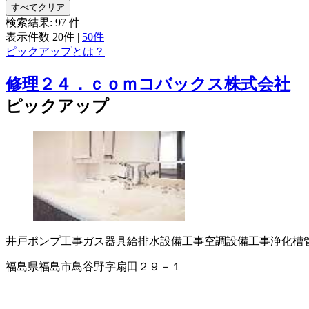
すべてクリア
検索結果:
97
件
表示件数
20件
|
50件
ピックアップとは？
修理２４．ｃｏｍコバックス株式会社
ピックアップ
井戸ポンプ工事
ガス器具
給排水設備工事
空調設備工事
浄化槽
福島県福島市鳥谷野字扇田２９－１