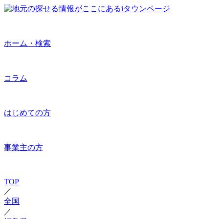
ホーム・検索
コラム
はじめての方
事業主の方
TOP
／
全国
／