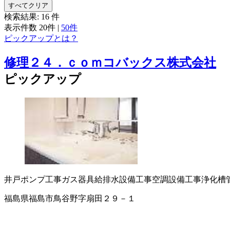
すべてクリア
検索結果:
16
件
表示件数
20件
|
50件
ピックアップとは？
修理２４．ｃｏｍコバックス株式会社
ピックアップ
井戸ポンプ工事
ガス器具
給排水設備工事
空調設備工事
浄化槽
福島県福島市鳥谷野字扇田２９－１