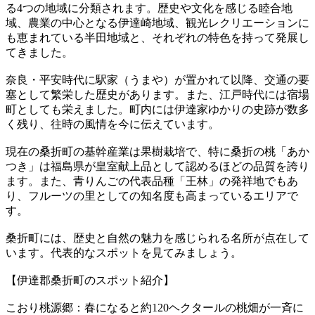
る4つの地域に分類されます。歴史や文化を感じる睦合地
域、農業の中心となる伊達崎地域、観光レクリエーションに
も恵まれている半田地域と、それぞれの特色を持って発展し
てきました。
奈良・平安時代に駅家（うまや）が置かれて以降、交通の要
塞として繁栄した歴史があります。また、江戸時代には宿場
町としても栄えました。町内には伊達家ゆかりの史跡が数多
く残り、往時の風情を今に伝えています。
現在の桑折町の基幹産業は果樹栽培で、特に桑折の桃「あか
つき」は福島県が皇室献上品として認めるほどの品質を誇り
ます。また、青りんごの代表品種「王林」の発祥地でもあ
り、フルーツの里としての知名度も高まっているエリアで
す。
桑折町には、歴史と自然の魅力を感じられる名所が点在して
います。代表的なスポットを見てみましょう。
【伊達郡桑折町のスポット紹介】
こおり桃源郷：春になると約120ヘクタールの桃畑が一斉に