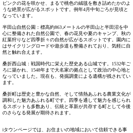
ピンクの花を咲かせ、まるで桃色の絨毯を敷き詰めたかのよ
うな絶景が広がるスポットです。例年4月中旬ごろが見頃と
なっています。
半田山自然公園：標高約863メートルの半田山と半田沼を中
心に整備された自然公園で、春の花見や夏のキャンプ、秋の
紅葉狩りなど四季折々の自然が広がるスポットです。園内に
はサイクリングロードや遊歩道も整備されており、気軽に自
然と触れ合えます。
桑折西山城：戦国時代に栄えた歴史ある山城です。1532年ご
ろに築かれ、1548年まで大名家の拠点として政治の中心地と
なっていました。現在も、発掘調査による遺構が残されてい
ます。
桑折町は歴史と豊かな自然、そして情熱あふれる農業文化が
調和した魅力あふれる町です。四季を通して魅力を感じられ
るスポットも多数あり、伝統と革新が共存する町として今後
のさらなる発展が期待されます。
iタウンページでは、お住まいの地域において信頼できる事