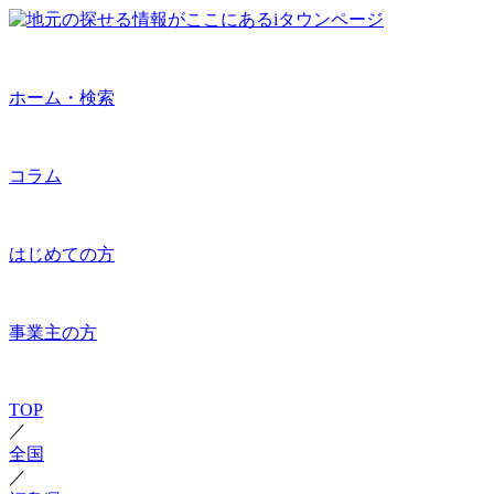
ホーム・検索
コラム
はじめての方
事業主の方
TOP
／
全国
／