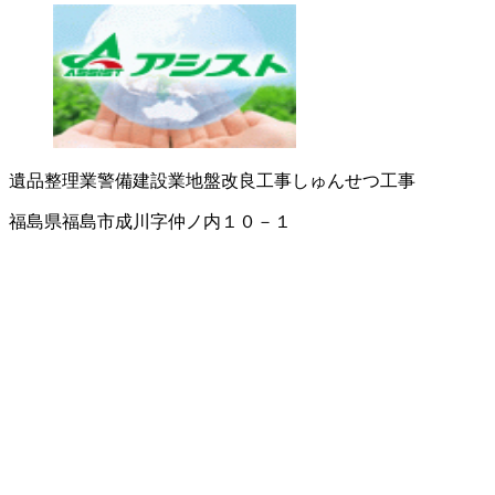
遺品整理業
警備
建設業
地盤改良工事
しゅんせつ工事
福島県福島市成川字仲ノ内１０－１