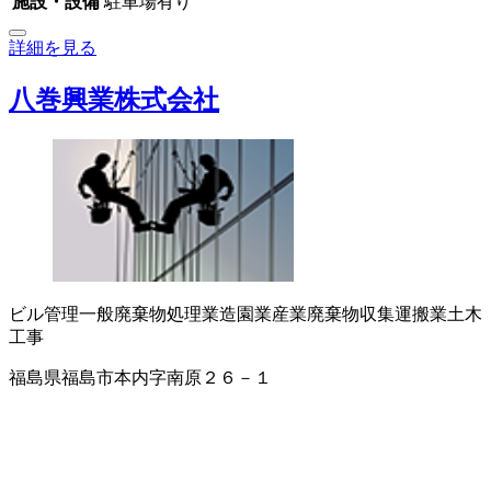
施設・設備
駐車場有り
詳細を見る
八巻興業株式会社
ビル管理
一般廃棄物処理業
造園業
産業廃棄物収集運搬業
土木
工事
福島県福島市本内字南原２６－１