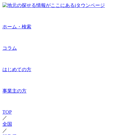
ホーム・検索
コラム
はじめての方
事業主の方
TOP
／
全国
／