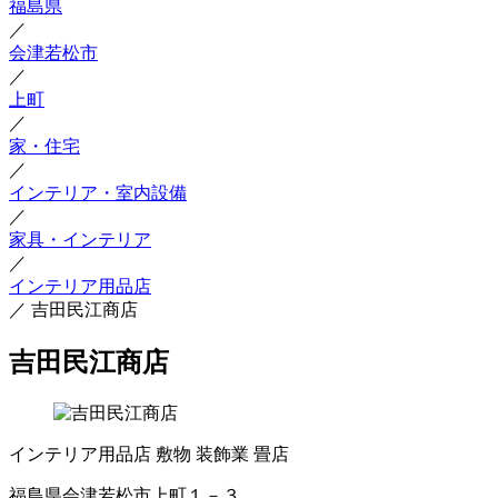
福島県
／
会津若松市
／
上町
／
家・住宅
／
インテリア・室内設備
／
家具・インテリア
／
インテリア用品店
／
吉田民江商店
吉田民江商店
インテリア用品店
敷物
装飾業
畳店
福島県会津若松市上町１－３