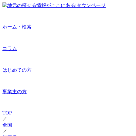
ホーム・検索
コラム
はじめての方
事業主の方
TOP
／
全国
／