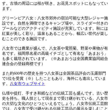
す。古墳の周辺には桜が咲き、お花見スポットにもなってい
ます。
グリーンピア八女：八女市郊外の宿泊可能な大型レジャー施
設です。自然を満喫できるキャンプ場や、スライダー付きの
プールなどのアクティビティ施設が充実しています。秋には
紅葉が美しく彩り、温泉もあることから、幅広い世代が楽し
むことのできる施設です。
八女市では農業が盛んで、八女茶や電照菊、野菜や果物が有
名です。福岡県名産の高級イチゴとして有名な「あまおう」
も多く栽培されています。（※あまおうは全国農業協同組合
連合会の登録商標です）
また約600年の歴史を持つ八女茶は全国茶品評会の玉露部門
で1位を受賞（※）したこともあり、海外にも進出していま
す。
八女市ウェブサイト
仏壇や提灯、手すき和紙などの伝統工芸も盛んです。古い歴
史を持ち、職人技として現在まで受け継がれている、八女市
の大切な文化のひとつといえるでしょう。八女市伝統工芸館
では、八女市で受け継がれる伝統工芸品の展示を楽しむこと