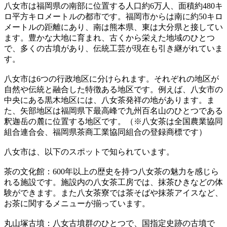
八女市は福岡県の南部に位置する人口約6万人、面積約480キ
ロ平方キロメートルの都市です。福岡市からは南に約50キロ
メートルの距離にあり、南は熊本県、東は大分県と接してい
ます。豊かな大地に育まれ、古くから栄えた地域のひとつ
で、多くの古墳があり、伝統工芸が現在も引き継がれていま
す。
八女市は6つの行政地区に分けられます。それぞれの地区が
自然や伝統と融合した特徴ある地区です。例えば、八女市の
中央にある黒木地区には、八女茶発祥の地があります。ま
た、矢部地区は福岡県下最高峰で九州百名山のひとつである
釈迦岳の麓に位置する地区です。（※八女茶は全国農業協同
組合連合会、福岡県茶商工業協同組合の登録商標です）
八女市は、以下のスポットで知られています。
茶の文化館：600年以上の歴史を持つ八女茶の魅力を感じら
れる施設です。施設内の八女茶工房では、抹茶ひきなどの体
験ができます。また八女茶寮では茶そばや抹茶アイスなど、
お茶に関するメニューが揃っています。
丸山塚古墳：八女古墳群のひとつで、国指定史跡の古墳で