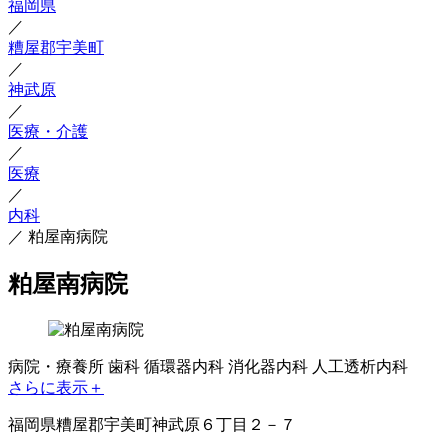
福岡県
／
糟屋郡宇美町
／
神武原
／
医療・介護
／
医療
／
内科
／
粕屋南病院
粕屋南病院
病院・療養所
歯科
循環器内科
消化器内科
人工透析内科
さらに表示＋
福岡県糟屋郡宇美町神武原６丁目２－７