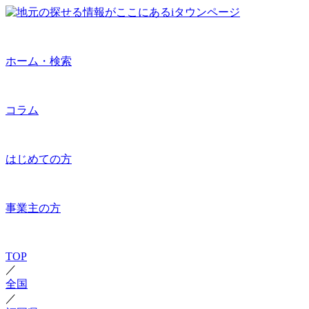
ホーム・検索
コラム
はじめての方
事業主の方
TOP
／
全国
／